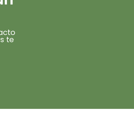
acto
s te