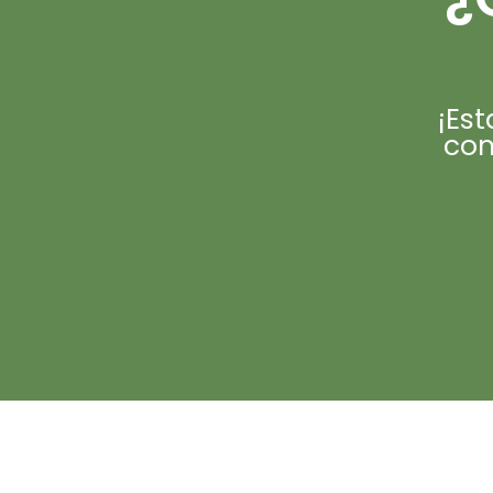
¡Es
con