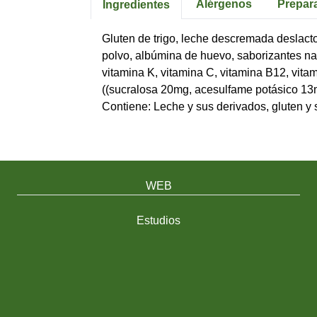
Alérgenos
Prepar
Ingredientes
Gluten de trigo, leche descremada deslactos
polvo, albúmina de huevo, saborizantes natu
vitamina K, vitamina C, vitamina B12, vitam
((sucralosa 20mg, acesulfame potásico 13m
Contiene: Leche y sus derivados, gluten y 
WEB
Estudios